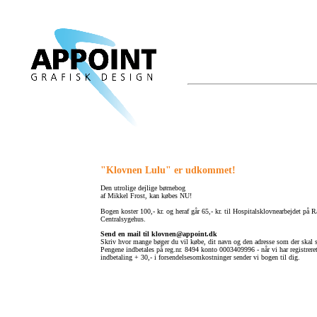
"Klovnen Lulu" er udkommet!
Den utrolige dejlige børnebog
af Mikkel Frost, kan købes NU!
Bogen koster 100,- kr. og heraf går 65,- kr. til Hospitalsklovnearbejdet på 
Centralsygehus.
Send en mail til
klovnen@appoint.dk
Skriv hvor mange bøger du vil købe, dit navn og den adresse som der skal s
Pengene indbetales på reg.nr. 8494 konto 0003409996 - når vi har registrere
indbetaling + 30,- i forsendelsesomkostninger sender vi bogen til dig.